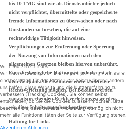
bis 10 TMG sind wir als Diensteanbieter jedoch
nicht verpflichtet, übermittelte oder gespeicherte
fremde Informationen zu überwachen oder nach
Umständen zu forschen, die auf eine
rechtswidrige Tätigkeit hinweisen.
Verpflichtungen zur Entfernung oder Sperrung
der Nutzung von Informationen nach den
allgemeinen Gesetzen bleiben hiervon unberührt.
Wir benutzen Cookies
Eine diesbezügliche Haftung ist jedoch erst ab
Wir nutzen Cookies auf unserer Website. Einige von ihnen
sind essenziell für den Betrieb der Seite, während andere
dem Zeitpunkt der Kenntnis einer konkreten
uns helfen, diese Website und die Nutzererfahrung zu
Rechtsverletzung möglich. Bei Bekanntwerden
verbessern (Tracking Cookies). Sie können selbst
von entsprechenden Rechtsverletzungen werden
entscheiden, ob Sie die Cookies zulassen möchten. Bitte
wir diese Inhalte umgehend entfernen.
beachten Sie, dass bei einer Ablehnung womöglich nicht
mehr alle Funktionalitäten der Seite zur Verfügung stehen.
Haftung für Links
Akzeptieren
Ablehnen